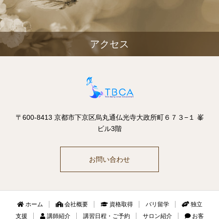
アクセス
〒600-8413 京都市下京区烏丸通仏光寺大政所町６７３−１ 峯
ビル3階
お問い合わせ
ホーム
会社概要
資格取得
バリ留学
独立
支援
講師紹介
講習日程・ご予約
サロン紹介
お客