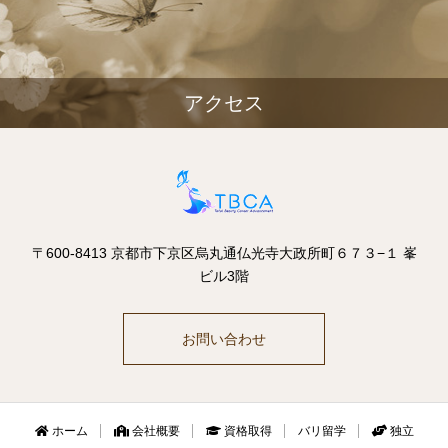
アクセス
〒600-8413 京都市下京区烏丸通仏光寺大政所町６７３−１ 峯
ビル3階
お問い合わせ
ホーム
会社概要
資格取得
バリ留学
独立